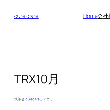
内
容
cure-care
Home
会社
を
ス
キ
ッ
プ
TRX10月
執筆者:
curecare
カテゴリ: