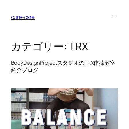
内
容
cure-care
を
ス
キ
ッ
カテゴリー:
TRX
プ
BodyDesignProjectスタジオのTRX体操教室
紹介ブログ