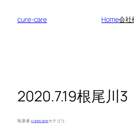
内
容
cure-care
Home
会社
を
ス
キ
ッ
プ
2020.7.19根尾川3
執筆者:
curecare
カテゴリ: