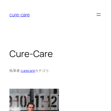
内
容
cure-care
を
ス
キ
ッ
プ
Cure-Care
執筆者:
curecare
カテゴリ: