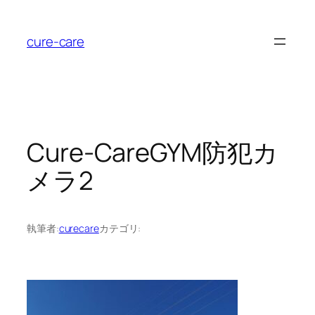
内
容
cure-care
を
ス
キ
ッ
プ
Cure-CareGYM防犯カ
メラ2
執筆者:
curecare
カテゴリ: