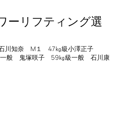
愛知パワーリフティング選
7㎏級石川知奈 M１ 47㎏級小澤正子
㎏級一般 鬼塚咲子 59㎏級一般 石川康