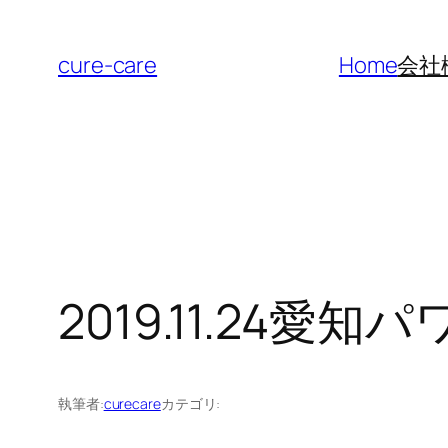
内
容
cure-care
Home
会社
を
ス
キ
ッ
プ
2019.11.24
執筆者:
curecare
カテゴリ: