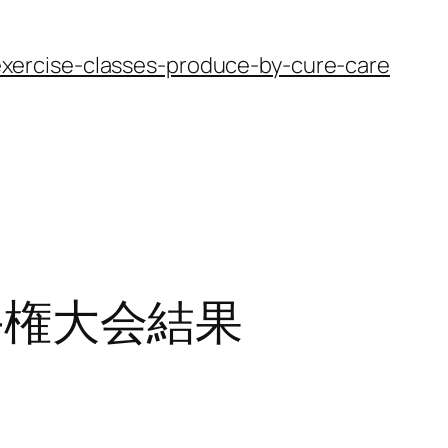
xercise-classes-produce-by-cure-care
選手権大会結果