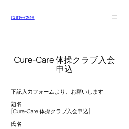
内
容
cure-care
を
ス
キ
ッ
プ
Cure-Care 体操クラブ入会
申込
下記入力フォームより、お願いします。
題名
[Cure-Care 体操クラブ入会申込]
氏名