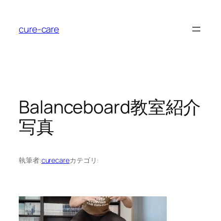
内
容
cure-care
を
ス
キ
ッ
プ
Balanceboard教室紹介
写真
執筆者:
curecare
カテゴリ: